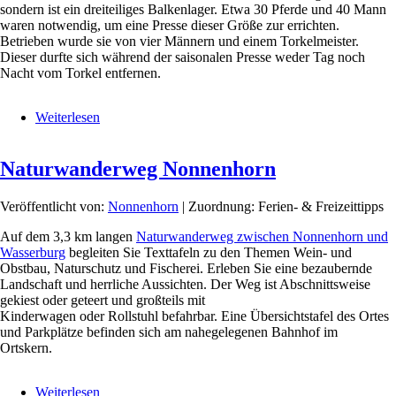
sondern ist ein dreiteiliges Balkenlager. Etwa 30 Pferde und 40 Mann
waren notwendig, um eine Presse dieser Größe zur errichten.
Betrieben wurde sie von vier Männern und einem Torkelmeister.
Dieser durfte sich während der saisonalen Presse weder Tag noch
Nacht vom Torkel entfernen.
Weiterlesen
über
400
Jahre
Naturwanderweg Nonnenhorn
alter
Weintorkel
in
Veröffentlicht von:
Nonnenhorn
| Zuordnung: Ferien- & Freizeittipps
Nonnenhorn
Auf dem 3,3 km langen
Naturwanderweg zwischen Nonnenhorn und
Wasserburg
begleiten Sie Texttafeln zu den Themen Wein- und
Obstbau, Naturschutz und Fischerei. Erleben Sie eine bezaubernde
Landschaft und herrliche Aussichten. Der Weg ist Abschnittsweise
gekiest oder geteert und großteils mit
Kinderwagen oder Rollstuhl befahrbar. Eine Übersichtstafel des Ortes
und Parkplätze befinden sich am nahegelegenen Bahnhof im
Ortskern.
Weiterlesen
über