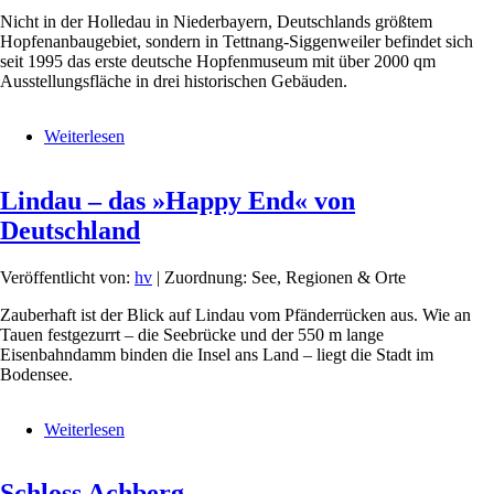
Nicht in der Holledau in Niederbayern, Deutschlands größtem
Hopfenanbaugebiet, sondern in Tettnang-Siggenweiler befindet sich
seit 1995 das erste deutsche Hopfenmuseum mit über 2000 qm
Ausstellungsfläche in drei historischen Gebäuden.
Weiterlesen
über
Hopfengut
N°
Lindau – das »Happy End« von
20
–
Deutschland
Die
ganze
Welt
Veröffentlicht von:
hv
| Zuordnung: See, Regionen & Orte
des
Zauberhaft ist der Blick auf Lindau vom Pfänderrücken aus. Wie an
Hopfens
Tauen festgezurrt – die Seebrücke und der 550 m lange
Eisenbahndamm binden die Insel ans Land – liegt die Stadt im
Bodensee.
Weiterlesen
über
Lindau
–
Schloss Achberg
das