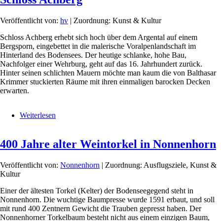
»Happy
End«
Veröffentlicht von:
hv
| Zuordnung: Kunst & Kultur
von
Deutschland
Schloss Achberg erhebt sich hoch über dem Argental auf einem
Bergsporn, eingebettet in die malerische Voralpenlandschaft im
Hinterland des Bodensees. Der heutige schlanke, hohe Bau,
Nachfolger einer Wehrburg, geht auf das 16. Jahrhundert zurück.
Hinter seinen schlichten Mauern möchte man kaum die von Balthasar
Krimmer stuckierten Räume mit ihren einmaligen barocken Decken
erwarten.
Weiterlesen
über
Schloss
Achberg
400 Jahre alter Weintorkel in Nonnenhorn
Veröffentlicht von:
Nonnenhorn
| Zuordnung: Ausflugsziele, Kunst &
Kultur
Einer der ältesten Torkel (Kelter) der Bodenseegegend steht in
Nonnenhorn. Die wuchtige Baumpresse wurde 1591 erbaut, und soll
mit rund 400 Zentnern Gewicht die Trauben gepresst haben. Der
Nonnenhorner Torkelbaum besteht nicht aus einem einzigen Baum,