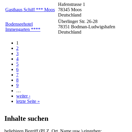
Hafenstrasse 1
Gasthaus Schiff *** Moos
78345
Moos
Deutschland
Überlinger Str. 26-28
Bodenseehotel
78351
Bodman-Ludwigshafen
Immengarten ****
Deutschland
1
Seiten
2
3
4
5
6
7
8
9
…
weiter ›
letzte Seite »
Inhalte suchen
beliebigen Begriff (PLZ, Ort, Name usw.) eingeben: