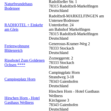
Radolfzeller Str. 1
Naturfreundehaus
78315
Radolfzell-Markelfingen
Bodensee
Deutschland
Radolfzell-MARKELFINGEN am
Untersee/Bodensee
RADHOTEL + Einkehr
Unterdorfstr. 24
am Gleis
am Bahnhof Markelfingen
78315
Radolfzell-Markelfingen
Deutschland
Generosus-Kramer-Weg 2
Ferienwohnung
78333
Stockach
Blütenreich
Deutschland
Zozneggerstr. 2
Ringhotel Zum Goldenen
78333
Stockach
Ochsen ****
Deutschland
Campingplatz Horn
Strandweg 3-18
Campingplatz Horn
78343
Gaienhofen
Deutschland
Hirschen Horn - Hotel Gasthaus
Wellness
Hirschen Horn - Hotel
Kirchgasse 3
Gasthaus Wellness
78343
Gaienhofen
Deutschland