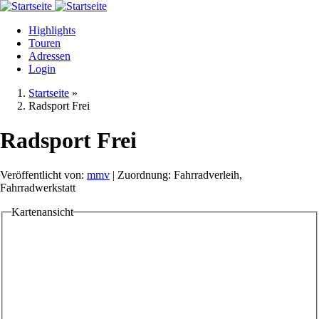
Direkt
zum
Highlights
Inhalt
Touren
Adressen
Login
Startseite
»
Radsport Frei
Radsport Frei
Veröffentlicht von:
mmv
| Zuordnung: Fahrradverleih,
Fahrradwerkstatt
Kartenansicht
Tabs