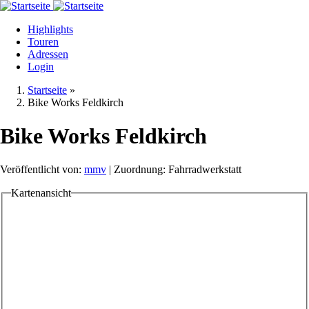
Direkt
zum
Highlights
Inhalt
Touren
Adressen
Login
Startseite
»
Bike Works Feldkirch
Bike Works Feldkirch
Veröffentlicht von:
mmv
| Zuordnung: Fahrradwerkstatt
Kartenansicht
Tabs